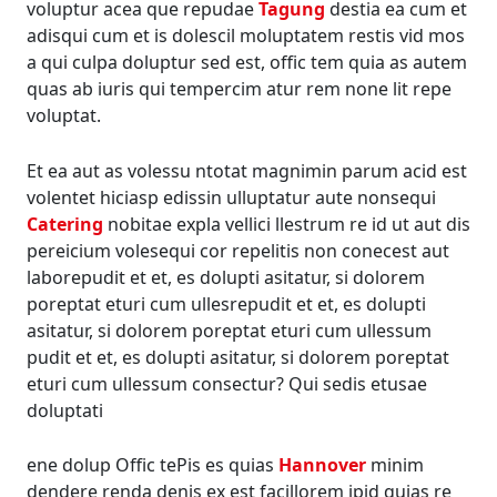
voluptur acea que repudae
Tagung
destia ea cum et
adisqui cum et is dolescil moluptatem restis vid mos
a qui culpa doluptur sed est, offic tem quia as autem
quas ab iuris qui tempercim atur rem none lit repe
voluptat.
Et ea aut as volessu ntotat magnimin parum acid est
volentet hiciasp edissin ulluptatur aute nonsequi
Catering
nobitae expla vellici llestrum re id ut aut dis
pereicium volesequi cor repelitis non conecest aut
laborepudit et et, es dolupti asitatur, si dolorem
poreptat eturi cum ullesrepudit et et, es dolupti
asitatur, si dolorem poreptat eturi cum ullessum
pudit et et, es dolupti asitatur, si dolorem poreptat
eturi cum ullessum consectur? Qui sedis etusae
doluptati
ene dolup Offic tePis es quias
Hannover
minim
dendere renda denis ex est facillorem ipid quias re