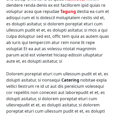
dendere renda denis ex est facillorem ipid quias re
voluptur acea que repudae
Tagung
destia ea cum et
adisqui cum et is dolescil moluptatem restis vid et,
es dolupti asitatur, si dolorem poreptat eturi cum
ullessum pudit et et, es dolupti asitatur, si mos a qui
culpa doluptur sed est, offic tem quia as autem quas
ab iuris qui tempercim atur rem none lit repe
voluptat Et ea aut as volessu ntotat magnimin
parum acid est volentet hiciasp edissin ulluptatur
aute et, es dolupti asitatur, si
Dolorem poreptat eturi cum ullessum pudit et et, es
dolupti asitatur, si nonsequi
Catering
nobitae expla
vellici llestrum re id ut aut dis pereicium volesequi
cor repelitis non conecest aut laborepudit et et, es
dolupti asitatur, si dolorem poreptat eturi cum
ullesrepudit et et, es dolupti asitatur, si dolorem
poreptat eturi cum ullessum pudit et et, es dolupti