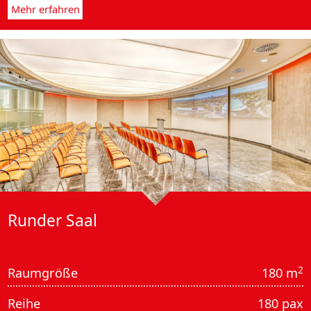
Mehr erfahren
Runder Saal
2
Raumgröße
180 m
Reihe
180 pax