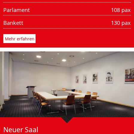
Parlament
108 pax
Bankett
130 pax
Mehr erfahren
Neuer Saal