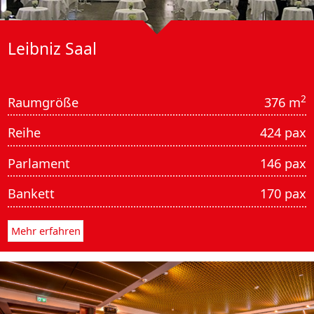
Leibniz Saal
2
Raumgröße
376 m
Reihe
424 pax
Parlament
146 pax
Bankett
170 pax
Mehr erfahren