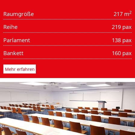
2
Raumgröße
217 m
Reihe
219 pax
Parlament
138 pax
Bankett
160 pax
Mehr erfahren