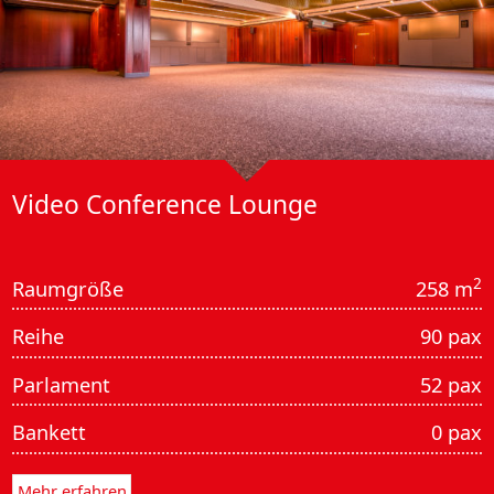
Video Conference Lounge
2
Raumgröße
258 m
Reihe
90 pax
Parlament
52 pax
Bankett
0 pax
Mehr erfahren