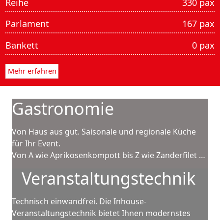
Reihe
330 pax
Parlament
167 pax
Bankett
0 pax
Mehr erfahren
Gastro­nomie
Von Haus aus gut. Saisonale und regionale Küche
für Ihr Event.
Von A wie Aprikosenkompott bis Z wie Zanderfilet …
Veranstaltungs­technik
Technisch einwandfrei. Die Inhouse-
Veranstaltungstechnik bietet Ihnen modernstes