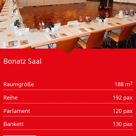
Bonatz Saal
2
Raumgröße
188 m
Reihe
192 pax
Parlament
120 pax
Bankett
130 pax