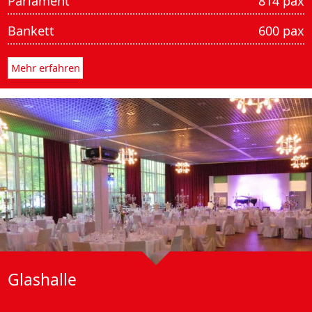
Parlament
814 pax
Bankett
600 pax
Mehr erfahren
Glas­halle