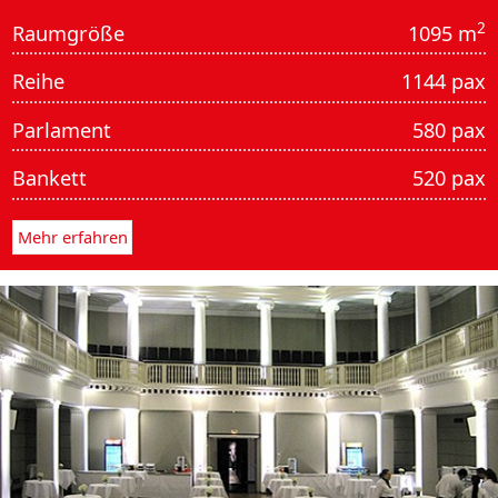
2
Raumgröße
1095 m
Reihe
1144 pax
Parlament
580 pax
Bankett
520 pax
Mehr erfahren