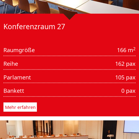
Konferenz­raum 27
2
Raumgröße
166 m
Reihe
162 pax
Parlament
105 pax
Bankett
0 pax
Mehr erfahren