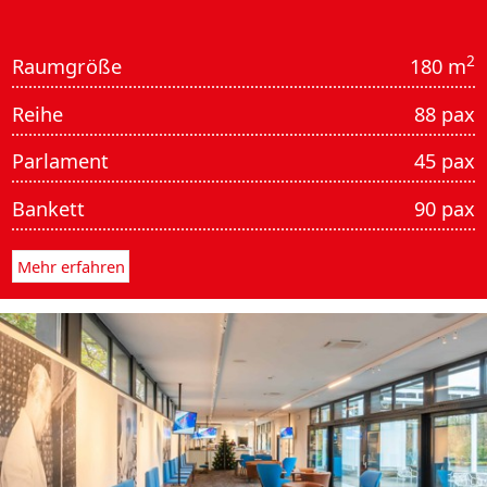
2
Raumgröße
180 m
Reihe
88 pax
Parlament
45 pax
Bankett
90 pax
Mehr erfahren