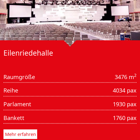
Eilen­riede­halle
2
Raumgröße
3476 m
Reihe
4034 pax
Parlament
1930 pax
Bankett
1760 pax
Mehr erfahren