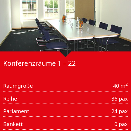
Konferenz­räume 1 – 22
2
Raumgröße
40 m
Reihe
36 pax
Parlament
24 pax
Bankett
0 pax