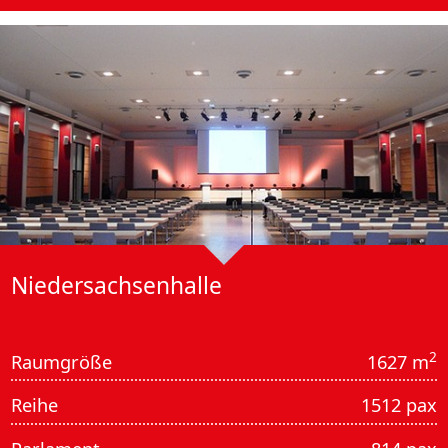
Nieder­sachsen­halle
2
Raumgröße
1627 m
Reihe
1512 pax