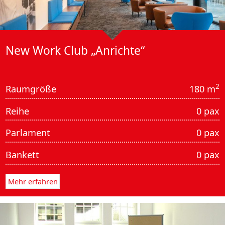
New Work Club „Anrichte“
2
Raumgröße
180 m
Reihe
0 pax
Parlament
0 pax
Bankett
0 pax
Mehr erfahren