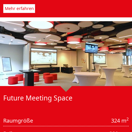
Mehr erfahren
Future Meeting Space
2
Raumgröße
324 m