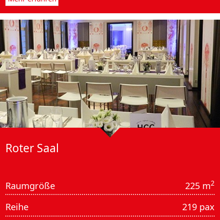
Roter Saal
2
Raumgröße
225 m
Reihe
219 pax