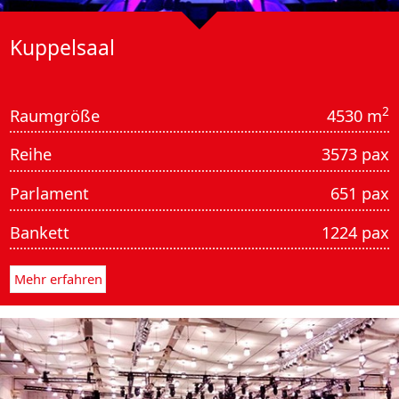
Kuppelsaal
2
Raumgröße
4530 m
Reihe
3573 pax
Parlament
651 pax
Bankett
1224 pax
Mehr erfahren