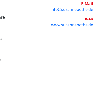
E-Mail
info@susannebothe.de
hre
Web
www.susannebothe.de
us
am