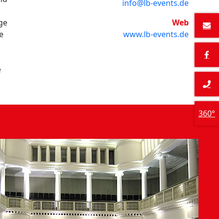
info@lb-events.de
ge
Web
e
www.lb-events.de
.
e
360°