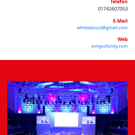
Telefon
01742607053
E-Mail
whitedesoul@gmail.com
Web
songsofunity.com