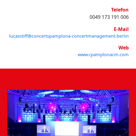
Telefon
0049 173 191 006
E-Mail
lucasstiff@concertspamplona-concertmanagement.berlin
Web
www.cpamplonacm.com