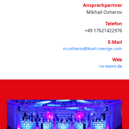
Ansprechpartner
Mikhail Osherov
Telefon
+49 17621422976
E-Mail
m.osherov@kiart-sverige.com
Web
riv-event.de