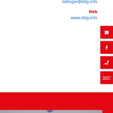
lellinger@ddg.info
Web
www.ddg.info
360°