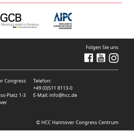
Folgen Sie uns
Zu Facebook
Zu Youtube
Zu Instag
r Congress
Telefon:
+49 (0)511 8113-0
s-Platz 1-3
E-Mail: info@hcc.de
ver
© HCC Hannover Congress Centrum