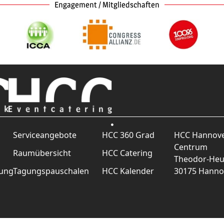
Engagement / Mitgliedschaften
Serviceangebote
HCC 360 Grad
HCC Hannove
Centrum
Raumübersicht
HCC Catering
Theodor-Heus
rung
Tagungspauschalen
HCC Kalender
30175 Hanno