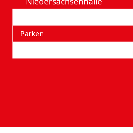
Nieder­sachsen­halle
Anfahrt
Parken
Barrierefreie Eingänge