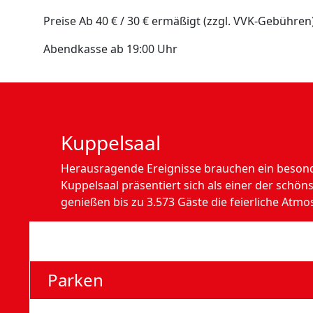
Preise Ab 40 € / 30 € ermäßigt (zzgl. VVK-Gebühren
Abendkasse ab 19:00 Uhr
Kuppelsaal
Herausragende Ereignisse brauchen ein beson
Kuppelsaal präsentiert sich als einer der schön
genießen bis zu 3.573 Gäste die feierliche Atmo
Anfahrt
Parken