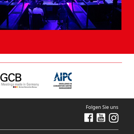
Folgen Sie uns
Zu Facebook
Zu Youtube
Zu Instag