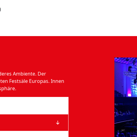
)
deres Ambiente. Der
sten Festsäle Europas. Innen
sphäre.