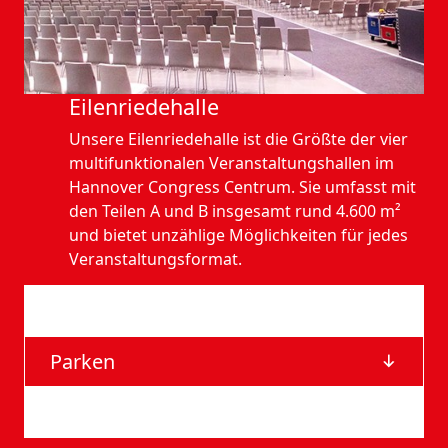
Eilen­riede­halle
Unsere Eilenriedehalle ist die Größte der vier
multifunktionalen Veranstaltungshallen im
Hannover Congress Centrum. Sie umfasst mit
den Teilen A und B insgesamt rund 4.600 m²
und bietet unzählige Möglichkeiten für jedes
Veranstaltungsformat.
Anfahrt
Parken
Barrierefreie Eingänge