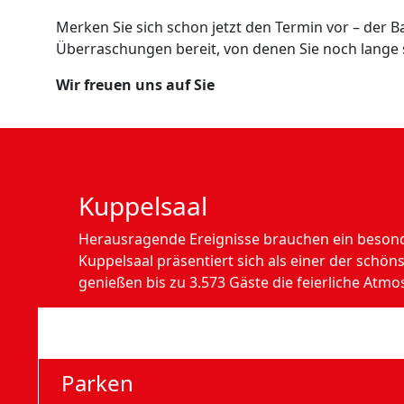
Merken Sie sich schon jetzt den Termin vor – der B
Überraschungen bereit, von denen Sie noch lange
Wir freuen uns auf Sie
Kuppelsaal
Herausragende Ereignisse brauchen ein beson
Kuppelsaal präsentiert sich als einer der schön
genießen bis zu 3.573 Gäste die feierliche Atmo
Anfahrt
Parken