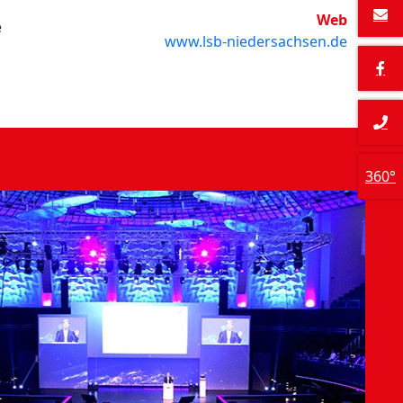
Web
e
www.lsb-niedersachsen.de
360°