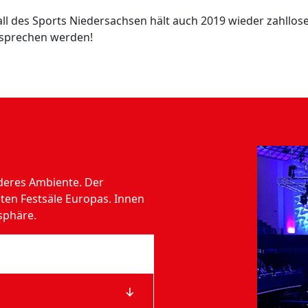
all des Sports Niedersachsen hält auch 2019 wieder zahllos
 sprechen werden!
deres Ambiente. Der
sten Festsäle Europas. Innen
sphäre.